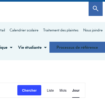
tail
Calendrier scolaire
Traitement des plaintes
Nous joindre
ique
Vie étudiante
Processus de référence
Navigation
Chercher
Liste
Mois
Jour
de
vues