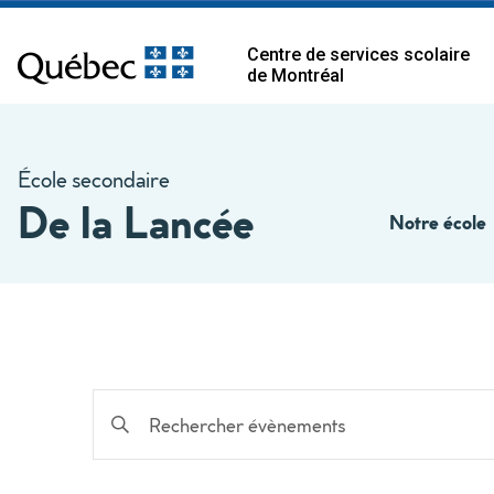
Centre de services scolaire
de Montréal
École secondaire
De la Lancée
Notre école
Recherche
Saisir
mot-
et
clé.