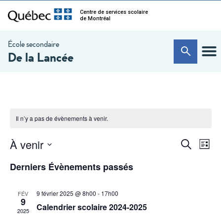
Centre de services scolaire
de Montréal
École secondaire
De la Lancée
Il n’y a pas de évènements à venir.
Na
Recherc
À venir
Recherche
Liste
de
et
Sélectionnez
vu
une
Derniers Évènements passés
navigati
date.
Év
de
9 février 2025 @ 8h00
-
17h00
FÉV
vues
9
Calendrier scolaire 2024-2025
2025
Évèneme