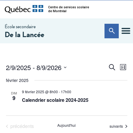
Centre de services scolaire
de Montréal
École secondaire
De la Lancée
Na
Recherc
2/9/2025
 - 
8/9/2026
Recherche
Liste
de
et
Sélectionnez
vu
une
février 2025
navigati
date.
Év
de
9 février 2025 @ 8h00
-
17h00
DIM
9
Calendrier scolaire 2024-2025
vues
Évèneme
Évènements
précédents
Aujourd'hui
Évènements
suivants